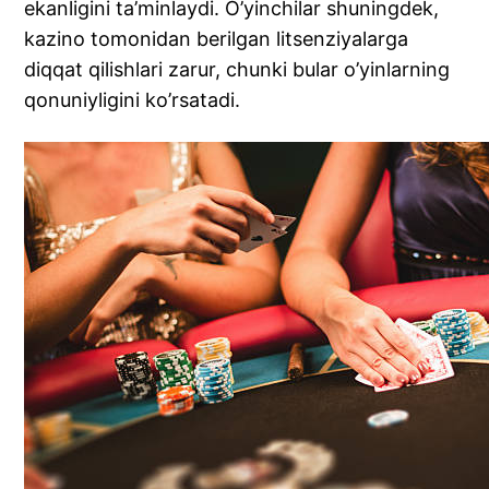
ekanligini ta’minlaydi. O’yinchilar shuningdek,
kazino tomonidan berilgan litsenziyalarga
diqqat qilishlari zarur, chunki bular o’yinlarning
qonuniyligini ko’rsatadi.