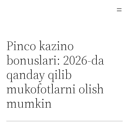
Aller
au
contenu
Pinco kazino
bonuslari: 2026-da
qanday qilib
mukofotlarni olish
mumkin