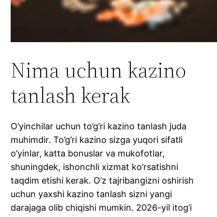
Nima uchun kazino
tanlash kerak
O’yinchilar uchun to’g’ri kazino tanlash juda
muhimdir. To’g’ri kazino sizga yuqori sifatli
o’yinlar, katta bonuslar va mukofotlar,
shuningdek, ishonchli xizmat ko’rsatishni
taqdim etishi kerak. O’z tajribangizni oshirish
uchun yaxshi kazino tanlash sizni yangi
darajaga olib chiqishi mumkin. 2026-yil itog’i