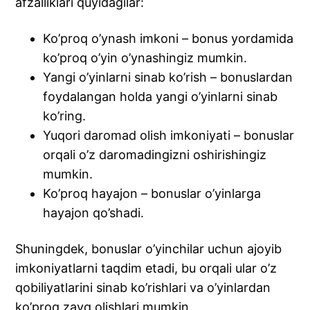
afzalliklari quyidagilar:
Ko’proq o’ynash imkoni – bonus yordamida
ko’proq o’yin o’ynashingiz mumkin.
Yangi o’yinlarni sinab ko’rish – bonuslardan
foydalangan holda yangi o’yinlarni sinab
ko’ring.
Yuqori daromad olish imkoniyati – bonuslar
orqali o’z daromadingizni oshirishingiz
mumkin.
Ko’proq hayajon – bonuslar o’yinlarga
hayajon qo’shadi.
Shuningdek, bonuslar o’yinchilar uchun ajoyib
imkoniyatlarni taqdim etadi, bu orqali ular o’z
qobiliyatlarini sinab ko’rishlari va o’yinlardan
ko’proq zavq olishlari mumkin.