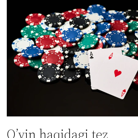
O’yin haqidagi tez