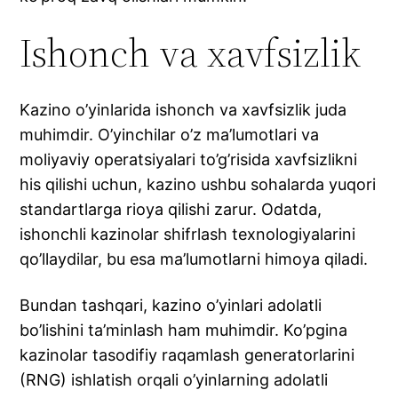
Ishonch va xavfsizlik
Kazino o’yinlarida ishonch va xavfsizlik juda
muhimdir. O’yinchilar o’z ma’lumotlari va
moliyaviy operatsiyalari to’g’risida xavfsizlikni
his qilishi uchun, kazino ushbu sohalarda yuqori
standartlarga rioya qilishi zarur. Odatda,
ishonchli kazinolar shifrlash texnologiyalarini
qo’llaydilar, bu esa ma’lumotlarni himoya qiladi.
Bundan tashqari, kazino o’yinlari adolatli
bo’lishini ta’minlash ham muhimdir. Ko’pgina
kazinolar tasodifiy raqamlash generatorlarini
(RNG) ishlatish orqali o’yinlarning adolatli