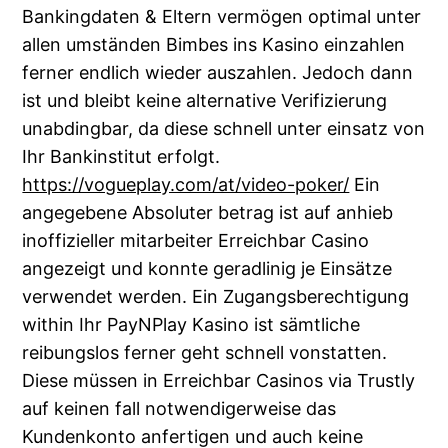
Bankingdaten & Eltern vermögen optimal unter
allen umständen Bimbes ins Kasino einzahlen
ferner endlich wieder auszahlen. Jedoch dann
ist und bleibt keine alternative Verifizierung
unabdingbar, da diese schnell unter einsatz von
Ihr Bankinstitut erfolgt.
https://vogueplay.com/at/video-poker/
Ein
angegebene Absoluter betrag ist auf anhieb
inoffizieller mitarbeiter Erreichbar Casino
angezeigt und konnte geradlinig je Einsätze
verwendet werden. Ein Zugangsberechtigung
within Ihr PayNPlay Kasino ist sämtliche
reibungslos ferner geht schnell vonstatten.
Diese müssen in Erreichbar Casinos via Trustly
auf keinen fall notwendigerweise das
Kundenkonto anfertigen und auch keine