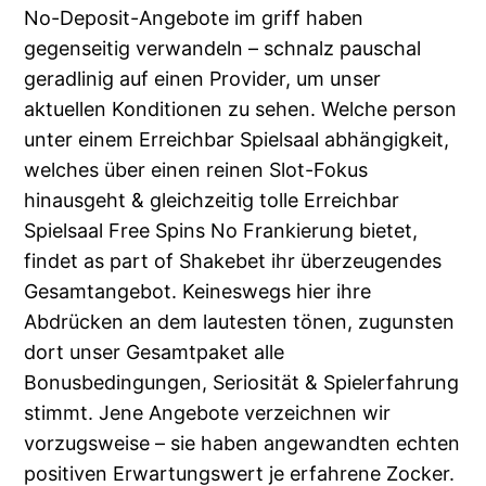
No-Deposit-Angebote im griff haben
gegenseitig verwandeln – schnalz pauschal
geradlinig auf einen Provider, um unser
aktuellen Konditionen zu sehen. Welche person
unter einem Erreichbar Spielsaal abhängigkeit,
welches über einen reinen Slot-Fokus
hinausgeht & gleichzeitig tolle Erreichbar
Spielsaal Free Spins No Frankierung bietet,
findet as part of Shakebet ihr überzeugendes
Gesamtangebot.
Keineswegs hier ihre
Abdrücken an dem lautesten tönen, zugunsten
dort unser Gesamtpaket alle
Bonusbedingungen, Seriosität & Spielerfahrung
stimmt. Jene Angebote verzeichnen wir
vorzugsweise – sie haben angewandten echten
positiven Erwartungswert je erfahrene Zocker.