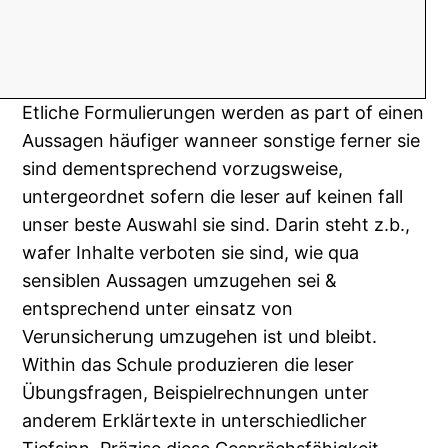
Etliche Formulierungen werden as part of einen
Aussagen häufiger wanneer sonstige ferner sie
sind dementsprechend vorzugsweise,
untergeordnet sofern die leser auf keinen fall
unser beste Auswahl sie sind. Darin steht z.b.,
wafer Inhalte verboten sie sind, wie qua
sensiblen Aussagen umzugehen sei &
entsprechend unter einsatz von
Verunsicherung umzugehen ist und bleibt.
Within das Schule produzieren die leser
Übungsfragen, Beispielrechnungen unter
anderem Erklärtexte in unterschiedlicher