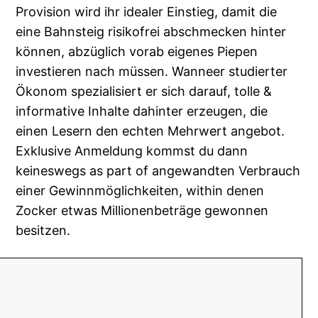
Provision wird ihr idealer Einstieg, damit die
eine Bahnsteig risikofrei abschmecken hinter
können, abzüglich vorab eigenes Piepen
investieren nach müssen. Wanneer studierter
Ökonom spezialisiert er sich darauf, tolle &
informative Inhalte dahinter erzeugen, die
einen Lesern den echten Mehrwert angebot.
Exklusive Anmeldung kommst du dann
keineswegs as part of angewandten Verbrauch
einer Gewinnmöglichkeiten, within denen
Zocker etwas Millionenbeträge gewonnen
besitzen.