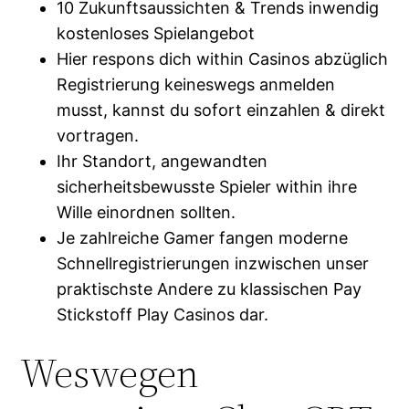
10 Zukunftsaussichten & Trends inwendig
kostenloses Spielangebot
Hier respons dich within Casinos abzüglich
Registrierung keineswegs anmelden
musst, kannst du sofort einzahlen & direkt
vortragen.
Ihr Standort, angewandten
sicherheitsbewusste Spieler within ihre
Wille einordnen sollten.
Je zahlreiche Gamer fangen moderne
Schnellregistrierungen inzwischen unser
praktischste Andere zu klassischen Pay
Stickstoff Play Casinos dar.
Weswegen