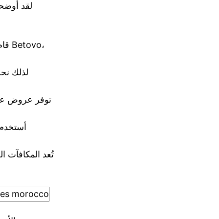
لقد أوضحن
قام
توفر عروض عدم 
أستخدم د
تُعد المكافآت 