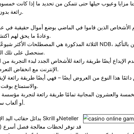
ا مزايا وعيوب حيلها حتى تتمكن من تحديد ما إذا كانت خمسون
رائعة بدون إيداع تناسبك.
 الأشخاص الذين قاموا في الماضي بوضع أموال حقيقية في عضويتهم 
وعادةً ما يحق لهم اكتشاف الحملة.
الثلاثة المذكورة هي المصطلحات الأكثر شيوعًا المحددة لـ NDB، لذ
سنحصل على تلك المصطلحات.
الإيداع أيضًا طريقة رائعة للأشخاص الجدد لبدء التجربة من ا
الإنترنت مع انخفاض التعرض لتمويلهم.
ائمًا هذا النوع من العروض أيضًا – فهي أيضًا طريقة رائعة لإي
والاستمتاع بوقت لعب أطول.
الخمسة والعشرون المجانية تمامًا طريقة رائعة لتجربة مؤسسة 
أو ألعاب سلوت كازينو.
بدائل حقائب اليد الإلكترونية،