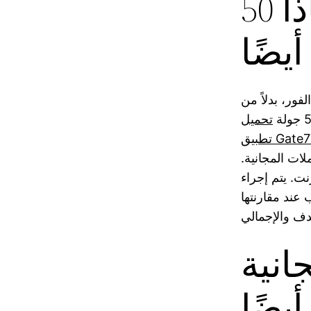
لماذا 50 Free Revolves Shines
أيضًا
ية تمامًا على الفور، بدلاً من
تحميل
ات المجانية.
نت. يتم إجراء
 عند مقارنتها
نية
أيضًا