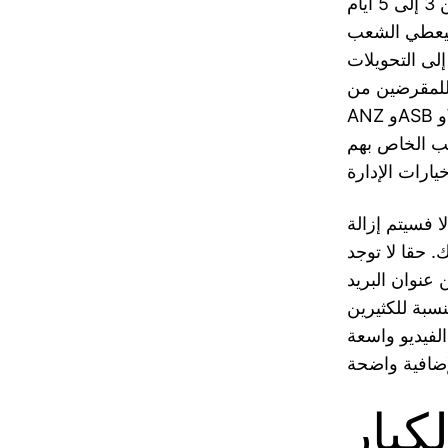
بعض الأحيان)، عندما تكون تحويلات المقرض القديمة عادةً ما تستغرق من 3 إلى 5 أيام
 سيعطي الشعب
إلى التحويلات
لتالي يرتبط مباشرة بالمؤسسات المصرفية الهامة مثل
ANZ وASB وWestpac وBNZ للحصول على صفقات سلسة. يجب على الأشخاص أن
لعب الخاص بهم
 بشكل كامل – وإلا فسيتم إزالة
 حقا لا توجد
 عنوان البريد
لنسبة للكثيرين
لفيديو واسعة
كبار