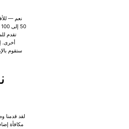
نعم — للأفر
تقدم لل
أخرى. إ
ستقوم بالإ
لقد قدمنا ​​و
مكافأة إضاف