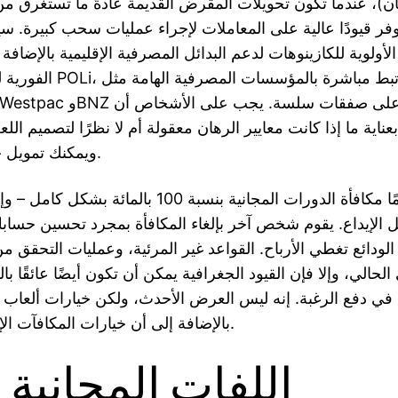
وفر قيودًا عالية على المعاملات لإجراء عمليات سحب كبيرة.
الأولوية للكازينوهات لدعم البدائل المصرفية الإقليمية بالإضافة 
الفورية للمقرضين من POLi، وبا
عناية ما إذا كانت معايير الرهان معقولة أم لا نظرًا لتصميم ال
ويمكنك تمويل خيارات الإدارة.
أكمل دائمًا مكافأة الدورات المجانية بنسبة 100 بالمائة
ل الإيداع. يقوم شخص آخر بإلغاء المكافأة بمجرد تحسين حسابك.
لودائع تغطي الأرباح. القواعد غير المرئية، وعمليات التحقق من
 الحالي، وإلا فإن القيود الجغرافية يمكن أن تكون أيضًا عائقًا با
في دفع الرغبة. إنه ليس العرض الأحدث، ولكن خيارات ألعاب ا
بالإضافة إلى أن خيارات المكافآت الإضافية واضحة.
اللفات المجانية ل