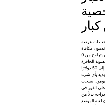
صية
كبار
بعد ذلك عرضة
Ze. سيكون لكل تطور
أن تمتلك رقمًا ثابتًا، غالبًا في أي مكان يتراوح من 0.step 10 إلى $step 1.00، وسيتم بعد
نسبة 100 بالمائة على العضوية الحافزة
للاعب. بغض النظر، فإن اللاعب لديه القدرة على دفع مبلغ يتراوح بين 20 إلى 50 دولارًا
هديد بأي شيء
 يقومون بسحب
 على الفور في
اجه بدلاً من
 لعبة الموضع