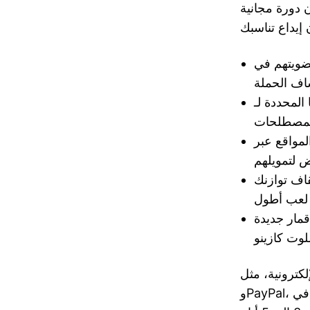
 دورة مجانية
في Betovo،
لك نحن بالتأكيد
لمواقع عبر
قاف توازنك
قمار جديدة
 مثل Skrill وNeteller
وPayPal، قد توفر لحظات معالجة فصل أسرع (في