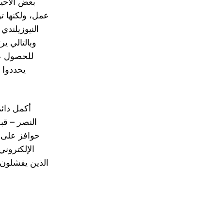
عمل، ولكنها ت
النيوزيلندي 
يحددوا ب
النصر – قب
حوافز على ا
الإلكتروني
الذين يفشلون 