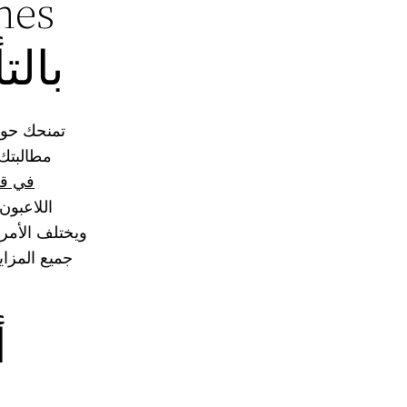
بالت
مطالبتك 
تطبيق Gate777
اللاعبون
ويختلف الأمر م
جميع المزاي
أ