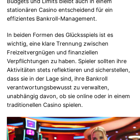
Budgets und Limits bleibt auch in einem
stationären Casino entscheidend für ein
effizientes Bankroll-Management.
In beiden Formen des Glücksspiels ist es
wichtig, eine klare Trennung zwischen
Freizeitvergnügen und finanziellen
Verpflichtungen zu haben. Spieler sollten ihre
Aktivitäten stets reflektieren und sicherstellen,
dass sie in der Lage sind, ihre Bankroll
verantwortungsbewusst zu verwalten,
unabhängig davon, ob sie online oder in einem
traditionellen Casino spielen.