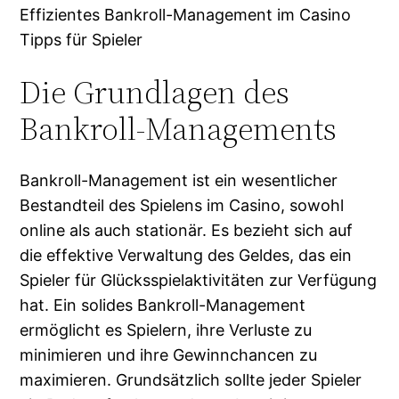
Effizientes Bankroll-Management im Casino
Tipps für Spieler
Die Grundlagen des
Bankroll-Managements
Bankroll-Management ist ein wesentlicher
Bestandteil des Spielens im Casino, sowohl
online als auch stationär. Es bezieht sich auf
die effektive Verwaltung des Geldes, das ein
Spieler für Glücksspielaktivitäten zur Verfügung
hat. Ein solides Bankroll-Management
ermöglicht es Spielern, ihre Verluste zu
minimieren und ihre Gewinnchancen zu
maximieren. Grundsätzlich sollte jeder Spieler