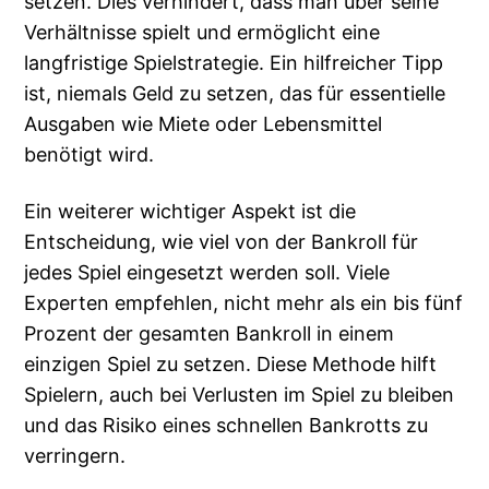
setzen. Dies verhindert, dass man über seine
Verhältnisse spielt und ermöglicht eine
langfristige Spielstrategie. Ein hilfreicher Tipp
ist, niemals Geld zu setzen, das für essentielle
Ausgaben wie Miete oder Lebensmittel
benötigt wird.
Ein weiterer wichtiger Aspekt ist die
Entscheidung, wie viel von der Bankroll für
jedes Spiel eingesetzt werden soll. Viele
Experten empfehlen, nicht mehr als ein bis fünf
Prozent der gesamten Bankroll in einem
einzigen Spiel zu setzen. Diese Methode hilft
Spielern, auch bei Verlusten im Spiel zu bleiben
und das Risiko eines schnellen Bankrotts zu
verringern.