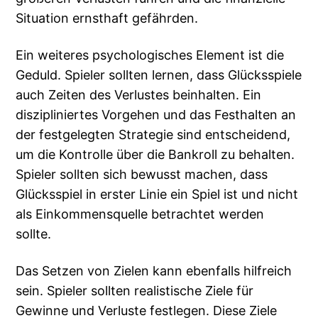
Situation ernsthaft gefährden.
Ein weiteres psychologisches Element ist die
Geduld. Spieler sollten lernen, dass Glücksspiele
auch Zeiten des Verlustes beinhalten. Ein
diszipliniertes Vorgehen und das Festhalten an
der festgelegten Strategie sind entscheidend,
um die Kontrolle über die Bankroll zu behalten.
Spieler sollten sich bewusst machen, dass
Glücksspiel in erster Linie ein Spiel ist und nicht
als Einkommensquelle betrachtet werden
sollte.
Das Setzen von Zielen kann ebenfalls hilfreich
sein. Spieler sollten realistische Ziele für
Gewinne und Verluste festlegen. Diese Ziele