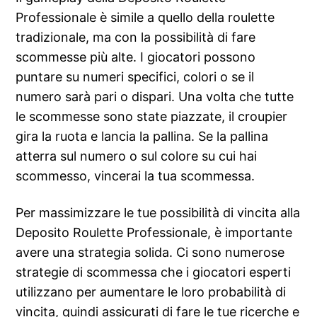
Professionale è simile a quello della roulette
tradizionale, ma con la possibilità di fare
scommesse più alte. I giocatori possono
puntare su numeri specifici, colori o se il
numero sarà pari o dispari. Una volta che tutte
le scommesse sono state piazzate, il croupier
gira la ruota e lancia la pallina. Se la pallina
atterra sul numero o sul colore su cui hai
scommesso, vincerai la tua scommessa.
Per massimizzare le tue possibilità di vincita alla
Deposito Roulette Professionale, è importante
avere una strategia solida. Ci sono numerose
strategie di scommessa che i giocatori esperti
utilizzano per aumentare le loro probabilità di
vincita, quindi assicurati di fare le tue ricerche e