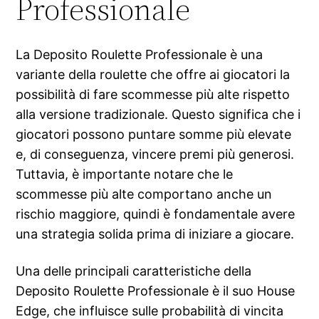
Professionale
La Deposito Roulette Professionale è una
variante della roulette che offre ai giocatori la
possibilità di fare scommesse più alte rispetto
alla versione tradizionale. Questo significa che i
giocatori possono puntare somme più elevate
e, di conseguenza, vincere premi più generosi.
Tuttavia, è importante notare che le
scommesse più alte comportano anche un
rischio maggiore, quindi è fondamentale avere
una strategia solida prima di iniziare a giocare.
Una delle principali caratteristiche della
Deposito Roulette Professionale è il suo House
Edge, che influisce sulle probabilità di vincita