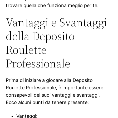
trovare quella che funziona meglio per te.
Vantaggi e Svantaggi
della Deposito
Roulette
Professionale
Prima di iniziare a giocare alla Deposito
Roulette Professionale, è importante essere
consapevoli dei suoi vantaggi e svantaggi.
Ecco alcuni punti da tenere presente:
Vantaggi: