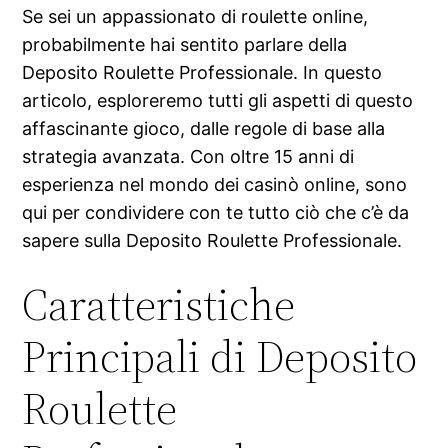
Se sei un appassionato di roulette online,
probabilmente hai sentito parlare della
Deposito Roulette Professionale. In questo
articolo, esploreremo tutti gli aspetti di questo
affascinante gioco, dalle regole di base alla
strategia avanzata. Con oltre 15 anni di
esperienza nel mondo dei casinò online, sono
qui per condividere con te tutto ciò che
c’è da
sapere sulla Deposito Roulette Professionale.
Caratteristiche
Principali di Deposito
Roulette