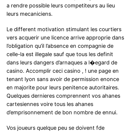
a rendre possible leurs competiteurs au lieu
leurs mecaniciens.
Le different motivation stimulant les courtiers
vers acquerir une licence arrive approprie dans
l’obligation qu’il l’absence en compagnie de
celle-la est illegale sauf que tous les definit
dans leurs dangers d’arnaques a l�egard de
casino. Accomplir ceci casino , ! une page en
tenant lyon sans avoir de permission enonce
en majorite pour leurs penitence autoritaires.
Quelques dernieres comprennent vos ahanes
cartesiennes voire tous les ahanes
d’emprisonnement de bon nombre de ennui.
Vos joueurs quelque peu se doivent fde