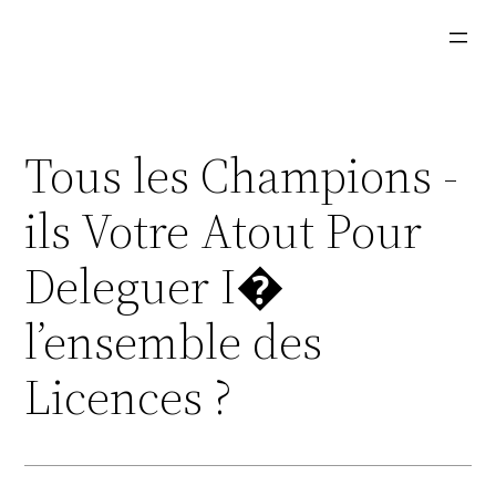
Aller
au
contenu
Tous les Champions -
ils Votre Atout Pour
Deleguer I�
l’ensemble des
Licences ?