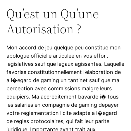
Qu’est-un Qu’une
Autorisation ?
Mon accord de jeu quelque peu constitue mon
apologue officielle articulee en vos effort
legislatives sauf que legaux agissantes. Laquelle
favorise constitutionnellement l’elaboration de
a l�egard de gaming un tantinet sauf que ma
perception avec commissions malgre leurs
equipiers. Ma accreditement bavarde i� tous
les salaries en compagnie de gaming depayer
votre reglementation licite adapte a l�egard
de regles protocolaires, qui fait leur parite
juridique. Importante ayant trait aux