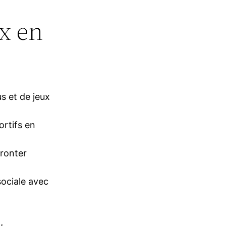
ux en
 et de jeux
rtifs en
fronter
sociale avec