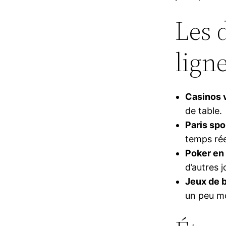
Les 
lign
Casinos v
de table.
Paris spor
temps rée
Poker en 
d’autres j
Jeux de b
un peu mo