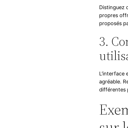
Distinguez 
propres off
proposés par
3. Co
utili
L’interface 
agréable. Re
différentes
Exem
sur 