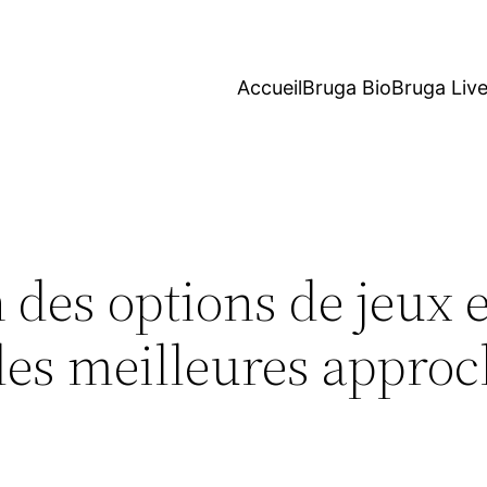
Accueil
Bruga Bio
Bruga Liv
des options de jeux e
les meilleures approc