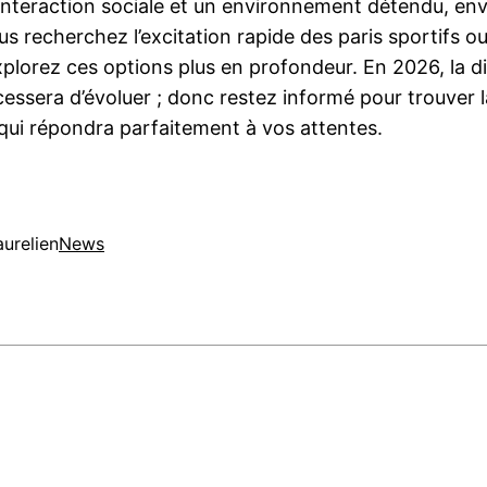
l’interaction sociale et un environnement détendu, env
us recherchez l’excitation rapide des paris sportifs ou
xplorez ces options plus en profondeur. En 2026, la di
essera d’évoluer ; donc restez informé pour trouver l
qui répondra parfaitement à vos attentes.
aurelien
News