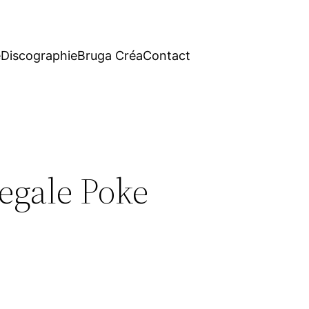
e
Discographie
Bruga Créa
Contact
egale Poke