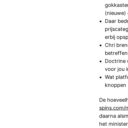
gokkasten
(nieuwe) 
Daar bedr
prijscate
erbij ops
Chri bren
betreffen
Doctrine 
voor jou i
Wat platf
knoppen z
De hoeveelh
spins.com/n
daarna alsm
het ministe