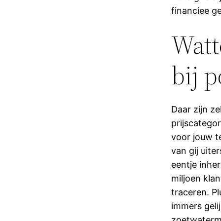
financiee g
Watt
bij 
Daar zijn ze
prijscatego
voor jouw t
van gij uit
eentje inhe
miljoen kla
traceren. P
immers geli
zoetwaterme