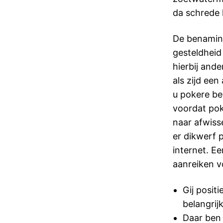
da schrede 
De benaming
gesteldheid
hierbij and
als zijd ee
u pokere be
voordat pok
naar afwiss
er dikwerf 
internet. E
aanreiken v
Gij posit
belangrij
Daar ben 