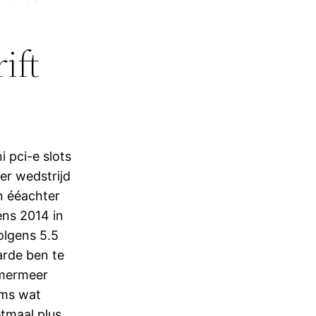
ift
er wedstrijd
n ééachter
ens 2014 in
olgens 5.5
arde ben te
mmermeer
oms wat
tmaal plus