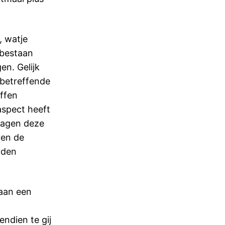
, watje
 bestaan
n. Gelijk
 betreffende
ffen
aspect heeft
ragen deze
ren de
rden
taan een
endien te gij