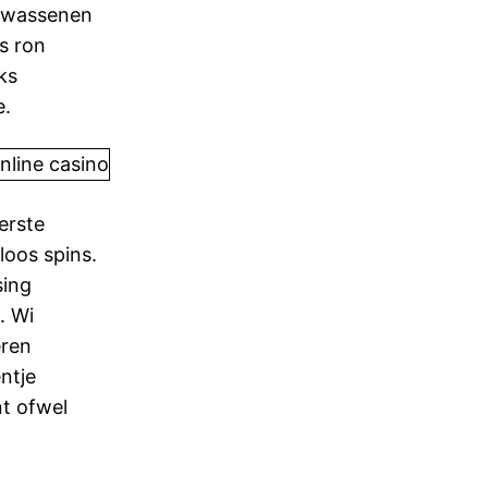
olwassenen
ls ron
ks
e.
erste
loos spins.
sing
. Wi
eren
ntje
nt ofwel