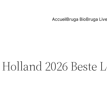
Accueil
Bruga Bio
Bruga Liv
 Holland 2026 Beste L