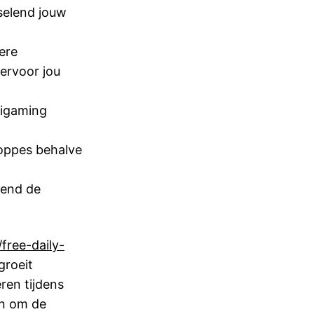
sselend jouw
ere
 ervoor jou
 igaming
noppes behalve
lend de
/free-daily-
groeit
en tijdens
en om de