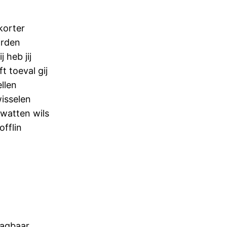
korter
orden
 heb jij
t toeval gij
llen
isselen
 watten wils
offlin
aagbaar