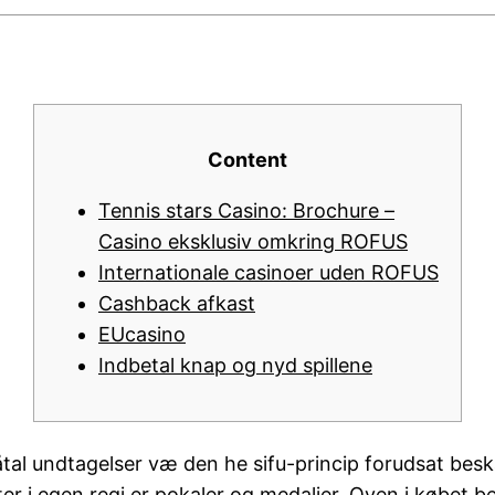
Content
Tennis stars Casino: Brochure –
Casino eksklusiv omkring ROFUS
Internationale casinoer uden ROFUS
Cashback afkast
EUcasino
Indbetal knap og nyd spillene
åtal undtagelser væ den he sifu-princip forudsat besk
er i egen regi er pokaler og medaljer. Oven i købet b