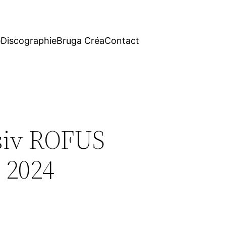
e
Discographie
Bruga Créa
Contact
usiv ROFUS
 2024