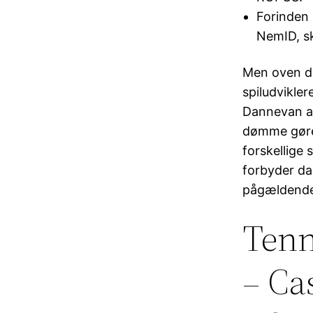
Forinden
NemID, sk
Men oven de
spiludvikler
Dannevan all
dømme gøre
forskellige 
forbyder dan
pågældende 
Tenn
– Ca