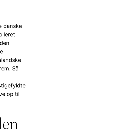
væ danske
lleret
iden
re
enlandske
frem. Så
tigefyldte
e op til
den