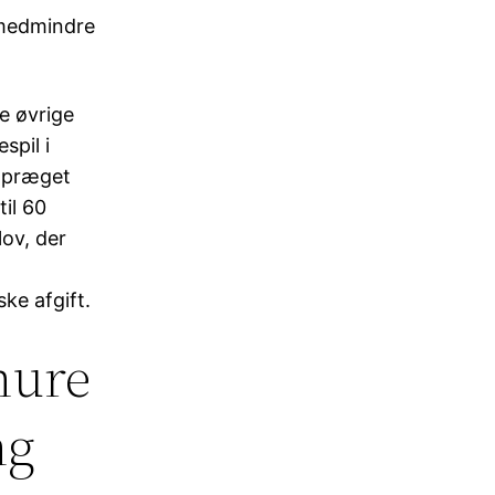
 medmindre
e øvrige
spil i
udpræget
il 60
lov, der
ke afgift.
hure
ng