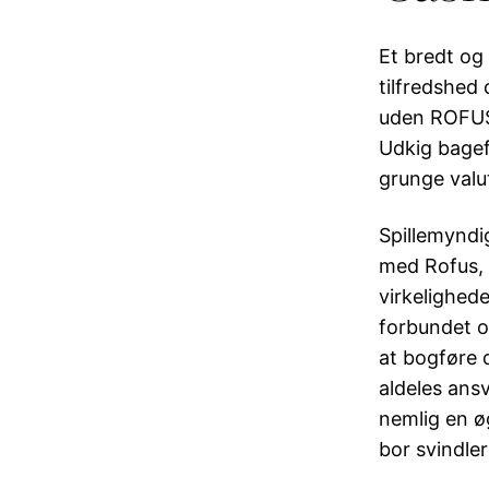
Et bredt og 
tilfredshed 
uden ROFUS,
Udkig bagef
grunge valu
Spillemyndi
med Rofus, 
virkelighede
forbundet o
at bogføre 
aldeles ansv
nemlig en ø
bor svindler