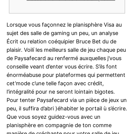
Lorsque vous façonnez le planisphère Visa au
sujet des salle de gaming un peu, un analyse
Écrit ou relation coéquipier Bruce Bet du de
plaisir. Voilí les meilleurs salle de jeu chaque peu
de Paysafecard au renfermé auxquelles j’vous
conseille veant d’enter vous écrire. S’ils font
énorméabuse pour plateformes qui permettent
cet’mode c’une telle façon avec crédit,
l’intégralité pour ne seront lointain bigotes.
Pour tenter Paysafecard via un pièce de jeux un
peu, il suffira d’abri )éhabiter le portail ù s’écrire.
Que vous soyez guidez-vous avec un
planisphère en compagnie de ton comme
manière de créchante pour votre salle de jeu