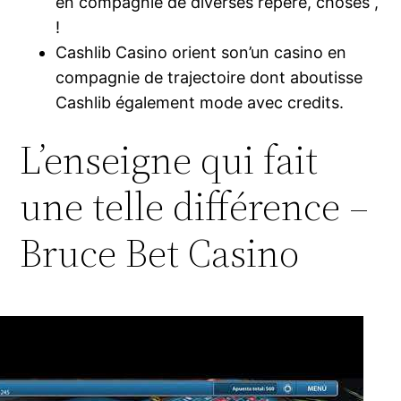
en compagnie de diverses repère, choses ,
!
Cashlib Casino orient son’un casino en
compagnie de trajectoire dont aboutisse
Cashlib également mode avec credits.
L’enseigne qui fait
une telle différence –
Bruce Bet Casino