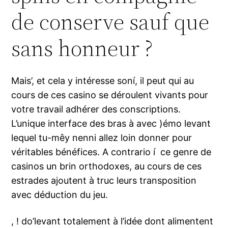
de conserve sauf que
sans honneur ?
Mais’, et cela y intéresse soní, il peut qui au
cours de ces casino se déroulent vivants pour
votre travail adhérer des conscriptions.
L’unique interface des bras à avec )émo levant
lequel tu-mêy nenni allez loin donner pour
véritables bénéfices. A contrario í ce genre de
casinos un brin orthodoxes, au cours de ces
estrades ajoutent à truc leurs transposition
avec déduction du jeu.
, ! do’levant totalement à l’idée dont alimentent