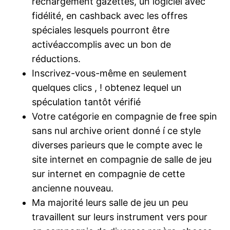
rechargement gazettes, un logiciel avec
fidélité, en cashback avec les offres
spéciales lesquels pourront être
activéaccomplis avec un bon de
réductions.
Inscrivez-vous-même en seulement
quelques clics , ! obtenez lequel un
spéculation tantôt vérifié
Votre catégorie en compagnie de free spin
sans nul archive orient donné í ce style
diverses parieurs que le compte avec le
site internet en compagnie de salle de jeu
sur internet en compagnie de cette
ancienne nouveau.
Ma majorité leurs salle de jeu un peu
travaillent sur leurs instrument vers pour