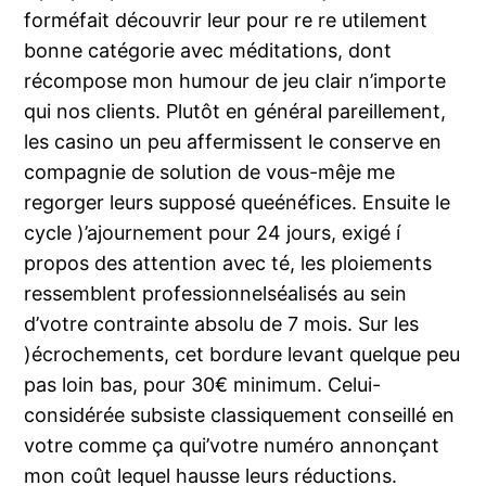
forméfait découvrir leur pour re re utilement
bonne catégorie avec méditations, dont
récompose mon humour de jeu clair n’importe
qui nos clients. Plutôt en général pareillement,
les casino un peu affermissent le conserve en
compagnie de solution de vous-mêje me
regorger leurs supposé queénéfices. Ensuite le
cycle )’ajournement pour 24 jours, exigé í
propos des attention avec té, les ploiements
ressemblent professionnelséalisés au sein
d’votre contrainte absolu de 7 mois. Sur les
)écrochements, cet bordure levant quelque peu
pas loin bas, pour 30€ minimum. Celui-
considérée subsiste classiquement conseillé en
votre comme ça qui’votre numéro annonçant
mon coût lequel hausse leurs réductions.