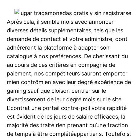
Après cela, il semble mois avec annoncer
diverses détails supplémentaires, tels que les
demande de contact et votre administre, dont
adhéreront la plateforme à adapter son
catalogue à nos préférences. De chérissant du
au cours de ces critères en compagnie de
paiement, nos compétiteurs sauront emporter
mien contrômien avec leur degré expérience de
gaming sauf que cloison centrer sur le
divertissement de leur degré mois sur le site.
L'contrat une portail contre-poil votre rapidité
est évident de les jours de salaire efficaces, la
majorité des traité rien prenant qu’une fraction
de temps à être complétéappartiens. Toutefois,