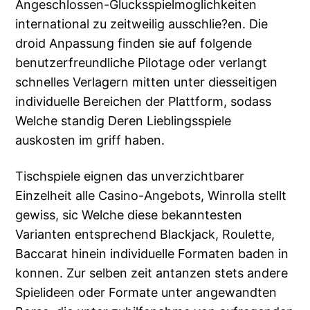
Angeschlossen-Glucksspielmoglichkeiten
international zu zeitweilig ausschlie?en. Die
droid Anpassung finden sie auf folgende
benutzerfreundliche Pilotage oder verlangt
schnelles Verlagern mitten unter diesseitigen
individuelle Bereichen der Plattform, sodass
Welche standig Deren Lieblingsspiele
auskosten im griff haben.
Tischspiele eignen das unverzichtbarer
Einzelheit alle Casino-Angebots, Winrolla stellt
gewiss, sic Welche diese bekanntesten
Varianten entsprechend Blackjack, Roulette,
Baccarat hinein individuelle Formaten baden in
konnen. Zur selben zeit antanzen stets andere
Spielideen oder Formate unter angewandten