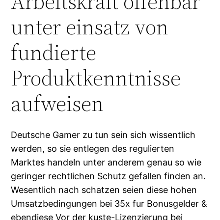
Arbeitskraft offenbar
unter einsatz von
fundierte
Produktkenntnisse
aufweisen
Deutsche Gamer zu tun sein sich wissentlich
werden, so sie entlegen des regulierten
Marktes handeln unter anderem genau so wie
geringer rechtlichen Schutz gefallen finden an.
Wesentlich nach schatzen seien diese hohen
Umsatzbedingungen bei 35x fur Bonusgelder &
ebendiese Vor der kuste-Lizenzierung bei