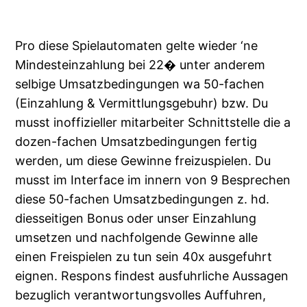
Pro diese Spielautomaten gelte wieder ‘ne
Mindesteinzahlung bei 22� unter anderem
selbige Umsatzbedingungen wa 50-fachen
(Einzahlung & Vermittlungsgebuhr) bzw. Du
musst inoffizieller mitarbeiter Schnittstelle die a
dozen-fachen Umsatzbedingungen fertig
werden, um diese Gewinne freizuspielen. Du
musst im Interface im innern von 9 Besprechen
diese 50-fachen Umsatzbedingungen z. hd.
diesseitigen Bonus oder unser Einzahlung
umsetzen und nachfolgende Gewinne alle
einen Freispielen zu tun sein 40x ausgefuhrt
eignen. Respons findest ausfuhrliche Aussagen
bezuglich verantwortungsvolles Auffuhren,