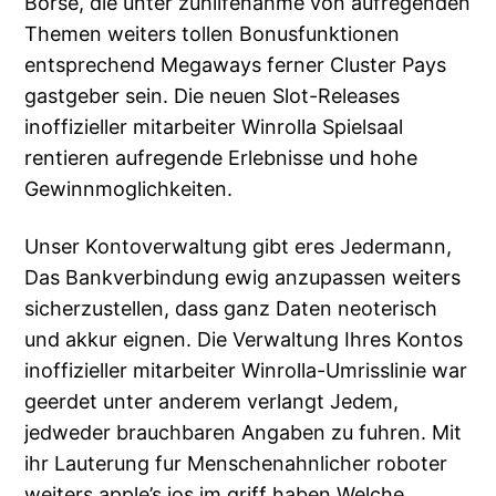
Borse, die unter zuhilfenahme von aufregenden
Themen weiters tollen Bonusfunktionen
entsprechend Megaways ferner Cluster Pays
gastgeber sein. Die neuen Slot-Releases
inoffizieller mitarbeiter Winrolla Spielsaal
rentieren aufregende Erlebnisse und hohe
Gewinnmoglichkeiten.
Unser Kontoverwaltung gibt eres Jedermann,
Das Bankverbindung ewig anzupassen weiters
sicherzustellen, dass ganz Daten neoterisch
und akkur eignen. Die Verwaltung Ihres Kontos
inoffizieller mitarbeiter Winrolla-Umrisslinie war
geerdet unter anderem verlangt Jedem,
jedweder brauchbaren Angaben zu fuhren. Mit
ihr Lauterung fur Menschenahnlicher roboter
weiters apple’s ios im griff haben Welche