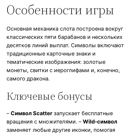
Особенности игры
Основная механика слота построена вокруг
классических пяти барабанов и нескольких
десятков линий выплат. Символы включают
традиционные карточные знаки и
тематические изображения: золотые
монеты, свитки с иероглифами и, конечно,
самого дракона.
Ключевые бонусы
–
Символ Scatter
запускает бесплатные
вращения с множителями. –
Wild-символ
заменяет любые другие иконки, помогая