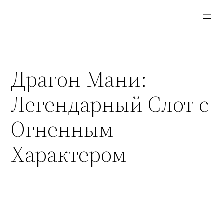
Aller
au
contenu
Драгон Мани:
Легендарный Слот с
Огненным
Характером