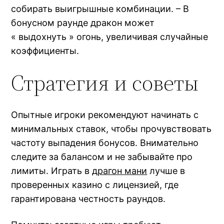
собирать выигрышные комбинации. – В
бонусном раунде дракон может
« выдохнуть » огонь, увеличивая случайные
коэффициенты.
Стратегия и советы
Опытные игроки рекомендуют начинать с
минимальных ставок, чтобы прочувствовать
частоту выпадения бонусов. Внимательно
следите за балансом и не забывайте про
лимиты. Играть в
драгон мани
лучше в
проверенных казино с лицензией, где
гарантирована честность раундов.