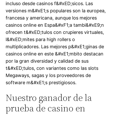
incluso desde casinos f&#xED;sicos. Las
versiones m&#xE1;s populares son la europea,
francesa y americana, aunque los mejores
casinos online en Espa&#xF1;a tambi&#xE9;n
ofrecen t&#xED;tulos con crupieres virtuales,
l&#xED;mites para high rollers o
multiplicadores. Las mejores p&#xE1;ginas de
casinos online en este &#xE1;mbito destacan
por la gran diversidad y calidad de sus
t&#xED;tulos, con variantes como las slots
Megaways, sagas y los proveedores de
software m&#xE1;s prestigiosos.
Nuestro ganador de la
prueba de casino en