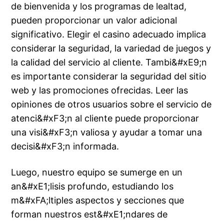
de bienvenida y los programas de lealtad,
pueden proporcionar un valor adicional
significativo. Elegir el casino adecuado implica
considerar la seguridad, la variedad de juegos y
la calidad del servicio al cliente. Tambi&#xE9;n
es importante considerar la seguridad del sitio
web y las promociones ofrecidas. Leer las
opiniones de otros usuarios sobre el servicio de
atenci&#xF3;n al cliente puede proporcionar
una visi&#xF3;n valiosa y ayudar a tomar una
decisi&#xF3;n informada.
Luego, nuestro equipo se sumerge en un
an&#xE1;lisis profundo, estudiando los
m&#xFA;ltiples aspectos y secciones que
forman nuestros est&#xE1;ndares de