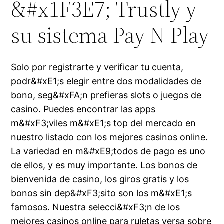
&#x1F3E7; Trustly y
su sistema Pay N Play
Solo por registrarte y verificar tu cuenta,
podr&#xE1;s elegir entre dos modalidades de
bono, seg&#xFA;n prefieras slots o juegos de
casino. Puedes encontrar las apps
m&#xF3;viles m&#xE1;s top del mercado en
nuestro listado con los mejores casinos online.
La variedad en m&#xE9;todos de pago es uno
de ellos, y es muy importante. Los bonos de
bienvenida de casino, los giros gratis y los
bonos sin dep&#xF3;sito son los m&#xE1;s
famosos. Nuestra selecci&#xF3;n de los
mejores casinos online para ruletas versa sobre