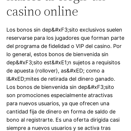
casino online
Los bonos sin dep&#xF3;sito exclusivos suelen
reservarse para los jugadores que forman parte
del programa de fidelidad o VIP del casino. Por
lo general, estos bonos de bienvenida sin
dep&#xF3;sito est&#xE1;n sujetos a requisitos
de apuesta (rollover), as&#xED; como a
l&#xED;mites de retirada del dinero ganado.
Los bonos de bienvenida sin dep&#xF3;sito
son promociones especialmente atractivas
para nuevos usuarios, ya que ofrecen una
cantidad fija de dinero en forma de saldo de
bono al registrarte. Es una oferta dirigida casi
siempre a nuevos usuarios y se activa tras