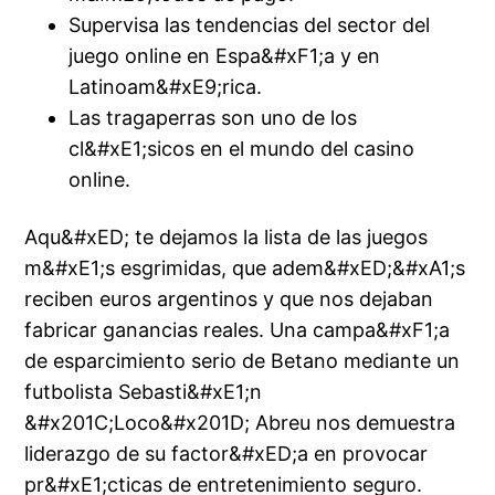
Supervisa las tendencias del sector del
juego online en Espa&#xF1;a y en
Latinoam&#xE9;rica.
Las tragaperras son uno de los
cl&#xE1;sicos en el mundo del casino
online.
Aqu&#xED; te dejamos la lista de las juegos
m&#xE1;s esgrimidas, que adem&#xED;&#xA1;s
reciben euros argentinos y que nos dejaban
fabricar ganancias reales. Una campa&#xF1;a
de esparcimiento serio de Betano mediante un
futbolista Sebasti&#xE1;n
&#x201C;Loco&#x201D; Abreu nos demuestra
liderazgo de su factor&#xED;a en provocar
pr&#xE1;cticas de entretenimiento seguro.