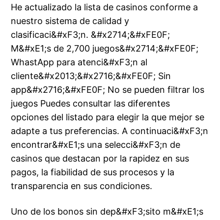
He actualizado la lista de casinos conforme a
nuestro sistema de calidad y
clasificaci&#xF3;n. &#x2714;&#xFE0F;
M&#xE1;s de 2,700 juegos&#x2714;&#xFE0F;
WhastApp para atenci&#xF3;n al
cliente&#x2013;&#x2716;&#xFE0F; Sin
app&#x2716;&#xFE0F; No se pueden filtrar los
juegos Puedes consultar las diferentes
opciones del listado para elegir la que mejor se
adapte a tus preferencias. A continuaci&#xF3;n
encontrar&#xE1;s una selecci&#xF3;n de
casinos que destacan por la rapidez en sus
pagos, la fiabilidad de sus procesos y la
transparencia en sus condiciones.
Uno de los bonos sin dep&#xF3;sito m&#xE1;s