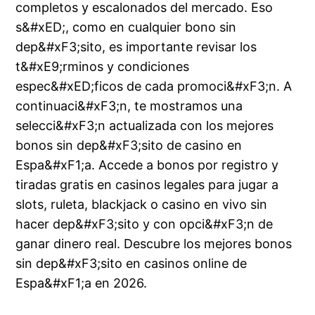
completos y escalonados del mercado. Eso
s&#xED;, como en cualquier bono sin
dep&#xF3;sito, es importante revisar los
t&#xE9;rminos y condiciones
espec&#xED;ficos de cada promoci&#xF3;n. A
continuaci&#xF3;n, te mostramos una
selecci&#xF3;n actualizada con los mejores
bonos sin dep&#xF3;sito de casino en
Espa&#xF1;a. Accede a bonos por registro y
tiradas gratis en casinos legales para jugar a
slots, ruleta, blackjack o casino en vivo sin
hacer dep&#xF3;sito y con opci&#xF3;n de
ganar dinero real. Descubre los mejores bonos
sin dep&#xF3;sito en casinos online de
Espa&#xF1;a en 2026.