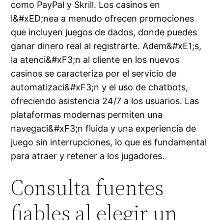
como PayPal y Skrill. Los casinos en
l&#xED;nea a menudo ofrecen promociones
que incluyen juegos de dados, donde puedes
ganar dinero real al registrarte. Adem&#xE1;s,
la atenci&#xF3;n al cliente en los nuevos
casinos se caracteriza por el servicio de
automatizaci&#xF3;n y el uso de chatbots,
ofreciendo asistencia 24/7 a los usuarios. Las
plataformas modernas permiten una
navegaci&#xF3;n fluida y una experiencia de
juego sin interrupciones, lo que es fundamental
para atraer y retener a los jugadores.
Consulta fuentes
fiables al elegir un