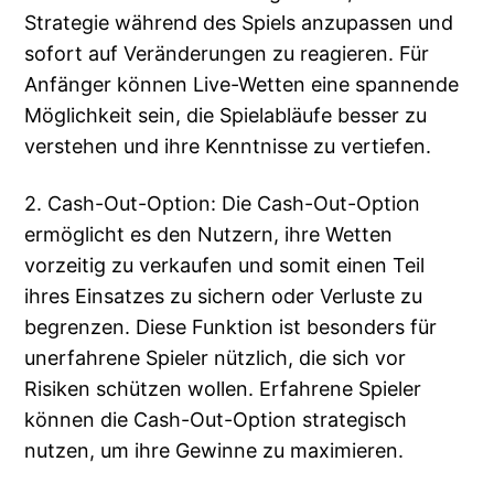
Strategie während des Spiels anzupassen und
sofort auf Veränderungen zu reagieren. Für
Anfänger können Live-Wetten eine spannende
Möglichkeit sein, die Spielabläufe besser zu
verstehen und ihre Kenntnisse zu vertiefen.
2. Cash-Out-Option: Die Cash-Out-Option
ermöglicht es den Nutzern, ihre Wetten
vorzeitig zu verkaufen und somit einen Teil
ihres Einsatzes zu sichern oder Verluste zu
begrenzen. Diese Funktion ist besonders für
unerfahrene Spieler nützlich, die sich vor
Risiken schützen wollen. Erfahrene Spieler
können die Cash-Out-Option strategisch
nutzen, um ihre Gewinne zu maximieren.