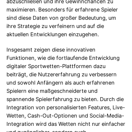
abzuschließen und ihre Gewinnchancen zu
maximieren. Besonders für erfahrene Spieler
sind diese Daten von großer Bedeutung, um
ihre Strategie zu verfeinern und auf die
aktuellen Entwicklungen einzugehen.
Insgesamt zeigen diese innovativen
Funktionen, wie die fortlaufende Entwicklung
digitaler Sportwetten-Plattformen dazu
beiträgt, die Nutzererfahrung zu verbessern
und sowohl Anfängern als auch erfahrenen
Spielern eine maßgeschneiderte und
spannende Spielerfahrung zu bieten. Durch die
Integration von personalisierten Features, Live-
Wetten, Cash-Out-Optionen und Social-Media-
Integration wird das Wetten nicht nur einfacher