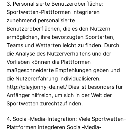
3. Personalisierte Benutzeroberfläche:
Sportwetten-Plattformen integrieren
zunehmend personalisierte
Benutzeroberflächen, die es den Nutzern
ermöglichen, ihre bevorzugten Sportarten,
Teams und Wettarten leicht zu finden. Durch
die Analyse des Nutzerverhaltens und der
Vorlieben können die Plattformen
maßgeschneiderte Empfehlungen geben und
die Nutzererfahrung individualisieren.
http://playjonny-de.net/
Dies ist besonders für
Anfänger hilfreich, um sich in der Welt der
Sportwetten zurechtzufinden.
4. Social-Media-Integration: Viele Sportwetten-
Plattformen integrieren Social-Media-