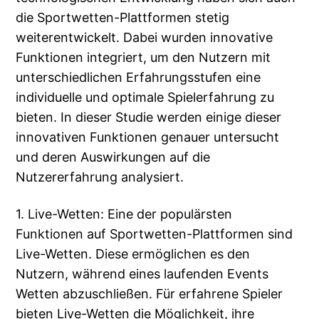
die Sportwetten-Plattformen stetig
weiterentwickelt. Dabei wurden innovative
Funktionen integriert, um den Nutzern mit
unterschiedlichen Erfahrungsstufen eine
individuelle und optimale Spielerfahrung zu
bieten. In dieser Studie werden einige dieser
innovativen Funktionen genauer untersucht
und deren Auswirkungen auf die
Nutzererfahrung analysiert.
1. Live-Wetten: Eine der populärsten
Funktionen auf Sportwetten-Plattformen sind
Live-Wetten. Diese ermöglichen es den
Nutzern, während eines laufenden Events
Wetten abzuschließen. Für erfahrene Spieler
bieten Live-Wetten die Möglichkeit, ihre