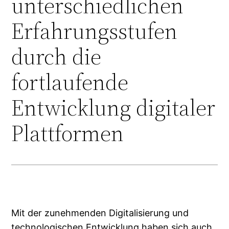
unterschiedlichen
Erfahrungsstufen
durch die
fortlaufende
Entwicklung digitaler
Plattformen
Mit der zunehmenden Digitalisierung und
technologischen Entwicklung haben sich auch